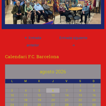
←
Entrada
Entrada siguiente
anterior
→
Calendari F.C. Barcelona
agosto 2026
L
M
X
J
V
S
D
1
2
3
4
5
6
7
8
9
10
11
12
13
14
15
16
17
18
19
20
21
22
23
24
25
26
27
28
29
30