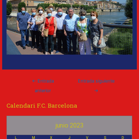
←
Entrada
Entrada siguiente
anterior
→
Calendari F.C. Barcelona
junio 2023
L
M
X
J
V
S
D