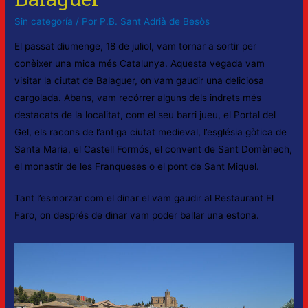
Sin categoría
/ Por
P.B. Sant Adrià de Besòs
El passat diumenge, 18 de juliol, vam tornar a sortir per
conèixer una mica més Catalunya. Aquesta vegada vam
visitar la ciutat de Balaguer, on vam gaudir una deliciosa
cargolada. Abans, vam recórrer alguns dels indrets més
destacats de la localitat, com el seu barri jueu, el Portal del
Gel, els racons de l’antiga ciutat medieval, l’església gòtica de
Santa Maria, el Castell Formós, el convent de Sant Domènech,
el monastir de les Franqueses o el pont de Sant Miquel.
Tant l’esmorzar com el dinar el vam gaudir al Restaurant El
Faro, on després de dinar vam poder ballar una estona.