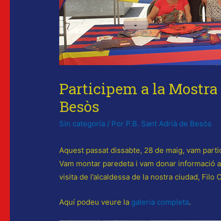
Participem a la Mostra 
Besòs
Sin categoría
/ Por
P.B. Sant Adrià de Besòs
Aquest passat dissabte, 28 de maig, vam partic
Vam montar paredeta i vam donar informació als
visita de l’alcaldessa de la nostra ciudad, Filo 
Aquí podeu veure la
galeria completa
.