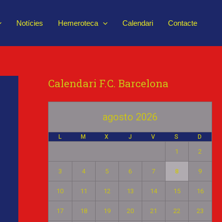
Notícies
Hemeroteca
Calendari
Contacte
Calendari F.C. Barcelona
agosto 2026
L
M
X
J
V
S
D
1
2
3
4
5
6
7
8
9
10
11
12
13
14
15
16
17
18
19
20
21
22
23