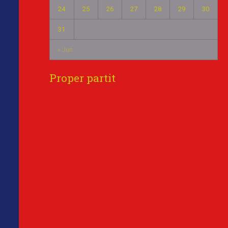
24
25
26
27
28
29
30
31
« Jun
Proper partit