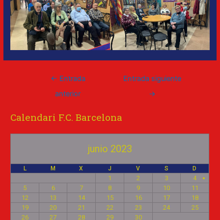
←
Entrada
Entrada siguiente
anterior
→
Calendari F.C. Barcelona
junio 2023
L
M
X
J
V
S
D
1
2
3
4
5
6
7
8
9
10
11
12
13
14
15
16
17
18
19
20
21
22
23
24
25
26
27
28
29
30